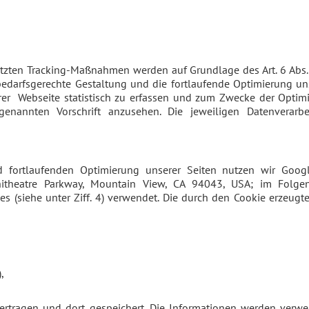
zten Tracking-Maßnahmen werden auf Grundlage des Art. 6 Abs. 1 
rfsgerechte Gestaltung und die fortlaufende Optimierung unse
r Webseite statistisch zu erfassen und zum Zwecke der Optimi
rgenannten Vorschrift anzusehen. Die jeweiligen Datenverar
fortlaufenden Optimierung unserer Seiten nutzen wir Google
mphitheatre Parkway, Mountain View, CA 94043, USA; im Fol
es (siehe unter Ziff. 4) verwendet. Die durch den Cookie erzeug
,
rtragen und dort gespeichert. Die Informationen werden verw