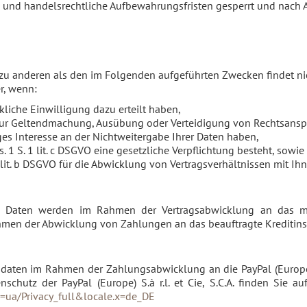
- und handelsrechtliche Aufbewahrungsfristen gesperrt und nach Ab
 zu anderen als den im Folgenden aufgeführten Zwecken findet nic
r, wenn:
ückliche Einwilligung dazu erteilt haben,
GVO zur Geltendmachung, Ausübung oder Verteidigung von Rechtsans
es Interesse an der Nichtweitergabe Ihrer Daten haben,
s. 1 S. 1 lit. c DSGVO eine gesetzliche Verpflichtung besteht, sowie
1 lit. b DSGVO für die Abwicklung von Vertragsverhältnissen mit Ihn
n Daten werden im Rahmen der Vertragsabwicklung an das mit
men der Abwicklung von Zahlungen an das beauftragte Kreditinsti
sdaten im Rahmen der Zahlungsabwicklung an die PayPal (Europe) S
chutz der PayPal (Europe) S.à r.l. et Cie, S.C.A. finden Sie a
ua/Privacy_full&locale.x=de_DE